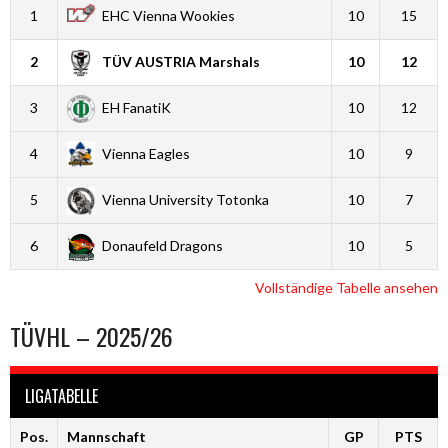
1
EHC Vienna Wookies
10
15
2
TÜV AUSTRIA Marshals
10
12
3
EH FanatiK
10
12
4
Vienna Eagles
10
9
5
Vienna University Totonka
10
7
6
Donaufeld Dragons
10
5
Vollständige Tabelle ansehen
TÜVHL – 2025/26
LIGATABELLE
Pos.
Mannschaft
GP
PTS