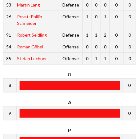
53
Martin Lang
Defense
0
0
0
0
0
26
Privat: Phillip
Offense
1
0
1
0
0
Schneider
91
Robert Seidling
Defense
1
1
2
0
0
54
Roman Göbel
Offense
0
0
0
0
0
85
Stefan Lechner
Offense
0
1
1
0
0
G
8
0
A
9
0
P