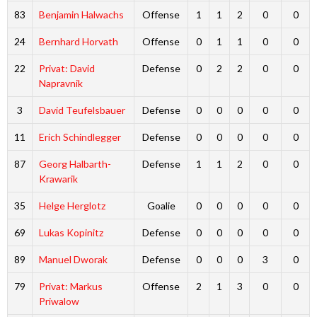
83
Benjamin Halwachs
Offense
1
1
2
0
0
24
Bernhard Horvath
Offense
0
1
1
0
0
22
Privat: David
Defense
0
2
2
0
0
Napravnik
3
David Teufelsbauer
Defense
0
0
0
0
0
11
Erich Schindlegger
Defense
0
0
0
0
0
87
Georg Halbarth-
Defense
1
1
2
0
0
Krawarik
35
Helge Herglotz
Goalie
0
0
0
0
0
69
Lukas Kopinitz
Defense
0
0
0
0
0
89
Manuel Dworak
Defense
0
0
0
3
0
79
Privat: Markus
Offense
2
1
3
0
0
Priwalow