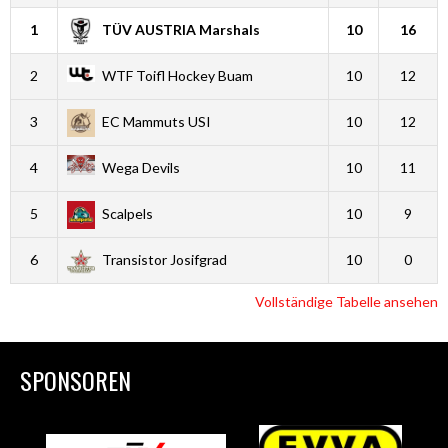
1
TÜV AUSTRIA Marshals
10
16
2
WTF Toifl Hockey Buam
10
12
3
EC Mammuts USI
10
12
4
Wega Devils
10
11
5
Scalpels
10
9
6
Transistor Josifgrad
10
0
Vollständige Tabelle ansehen
SPONSOREN