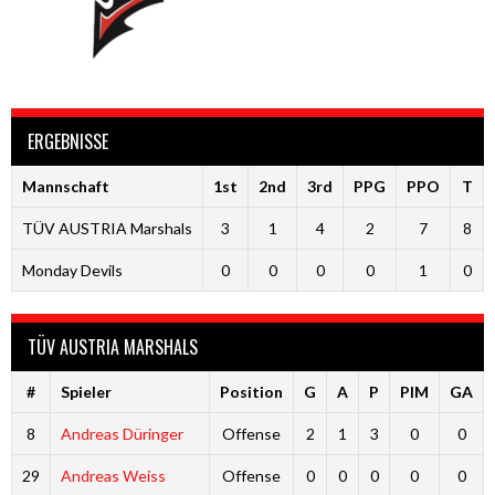
ERGEBNISSE
Mannschaft
1st
2nd
3rd
PPG
PPO
T
TÜV AUSTRIA Marshals
3
1
4
2
7
8
Monday Devils
0
0
0
0
1
0
TÜV AUSTRIA MARSHALS
#
Spieler
Position
G
A
P
PIM
GA
8
Andreas Düringer
Offense
2
1
3
0
0
29
Andreas Weiss
Offense
0
0
0
0
0