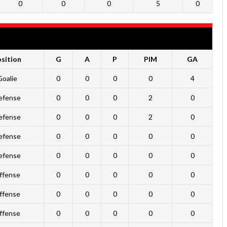
0
0
0
5
0
sition
G
A
P
PIM
GA
Goalie
0
0
0
0
4
efense
0
0
0
2
0
efense
0
0
0
2
0
efense
0
0
0
0
0
efense
0
0
0
0
0
ffense
0
0
0
0
0
ffense
0
0
0
0
0
ffense
0
0
0
0
0