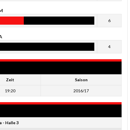
IM
6
A
4
Zeit
Saison
19:20
2016/17
a - Halle 3