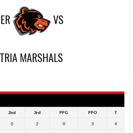
DER
VS
TRIA MARSHALS
2nd
3rd
PPG
PPO
T
0
2
0
3
4