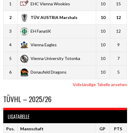
1
EHC Vienna Wookies
10
15
2
TÜV AUSTRIA Marshals
10
12
3
EH FanatiK
10
12
4
Vienna Eagles
10
9
5
Vienna University Totonka
10
7
6
Donaufeld Dragons
10
5
Vollständige Tabelle ansehen
TÜVHL – 2025/26
LIGATABELLE
Pos.
Mannschaft
GP
PTS