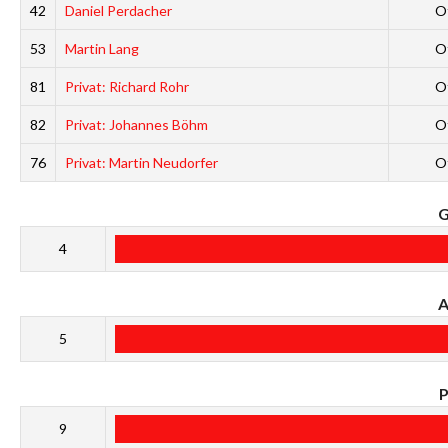
42
Daniel Perdacher
O
53
Martin Lang
O
81
Privat: Richard Rohr
O
82
Privat: Johannes Böhm
O
76
Privat: Martin Neudorfer
O
4
5
9