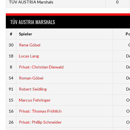
TÜV AUSTRIA Marshals
0
TÜV AUSTRIA MARSHALS
#
Spieler
Po
30
Rene Göbel
18
Lucas Lang
D
8
Privat: Christian Diewald
D
54
Roman Göbel
D
91
Robert Seidling
D
15
Marcus Fehringer
O
16
Privat: Thomas Fröhlich
O
26
Privat: Phillip Schneider
O