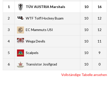
1
TÜV AUSTRIA Marshals
10
16
2
WTF Toifl Hockey Buam
10
12
3
EC Mammuts USI
10
12
4
Wega Devils
10
11
5
Scalpels
10
9
6
Transistor Josifgrad
10
0
Vollständige Tabelle ansehen