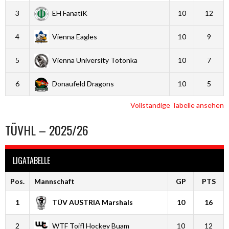
3
EH FanatiK
10
12
4
Vienna Eagles
10
9
5
Vienna University Totonka
10
7
6
Donaufeld Dragons
10
5
Vollständige Tabelle ansehen
TÜVHL – 2025/26
LIGATABELLE
Pos.
Mannschaft
GP
PTS
1
TÜV AUSTRIA Marshals
10
16
2
WTF Toifl Hockey Buam
10
12