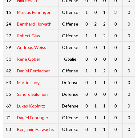
12
Niki Resch
Offense
0
0
0
0
0
15
Marcus Fehringer
Offense
1
0
1
3
0
24
Bernhard Horvath
Offense
0
2
2
0
0
27
Robert Glas
Offense
1
1
2
0
0
29
Andreas Weiss
Offense
1
0
1
0
0
30
Rene Göbel
Goalie
0
0
0
0
0
42
Daniel Perdacher
Offense
1
1
2
0
0
53
Martin Lang
Defense
0
1
1
0
0
55
Sandro Salomon
Defense
0
0
0
0
0
69
Lukas Kopinitz
Defense
0
1
1
0
0
71
Daniel Fehringer
Offense
0
1
1
0
0
83
Benjamin Halwachs
Offense
0
1
1
0
0