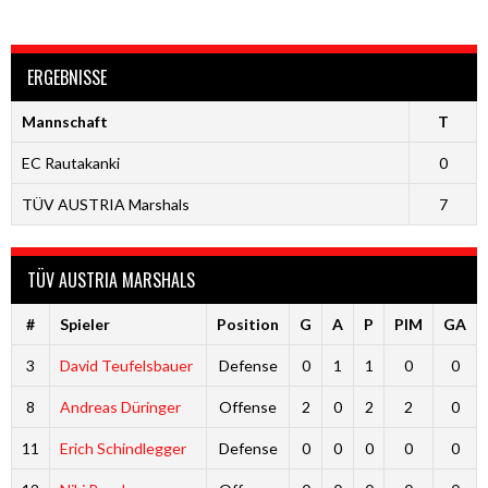
ERGEBNISSE
Mannschaft
T
EC Rautakanki
0
TÜV AUSTRIA Marshals
7
TÜV AUSTRIA MARSHALS
#
Spieler
Position
G
A
P
PIM
GA
3
David Teufelsbauer
Defense
0
1
1
0
0
8
Andreas Düringer
Offense
2
0
2
2
0
11
Erich Schindlegger
Defense
0
0
0
0
0