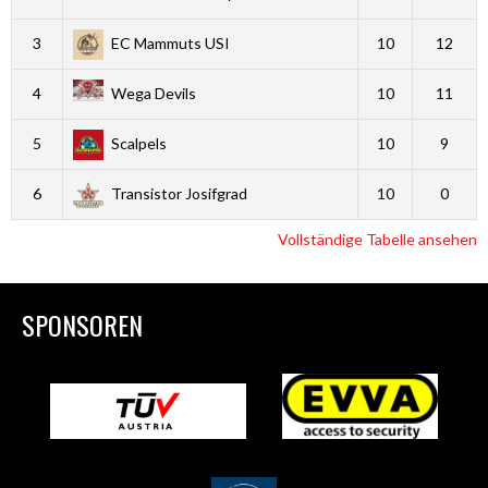
3
EC Mammuts USI
10
12
4
Wega Devils
10
11
5
Scalpels
10
9
6
Transistor Josifgrad
10
0
Vollständige Tabelle ansehen
SPONSOREN