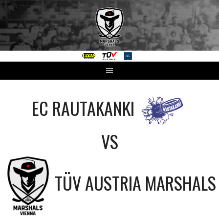
Springe
zum
Inhalt
EC RAUTAKANKI
VS
TÜV AUSTRIA MARSHALS