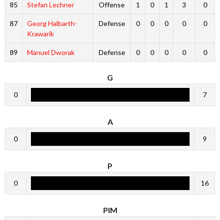
85
Stefan Lechner
Offense
1
0
1
3
0
87
Georg Halbarth-
Defense
0
0
0
0
0
Krawarik
89
Manuel Dworak
Defense
0
0
0
0
0
G
0
7
A
0
9
P
0
16
PIM