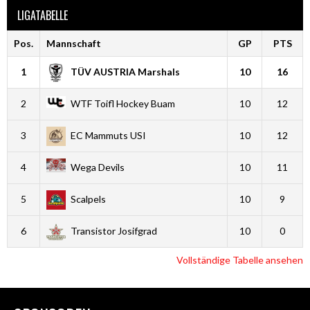
LIGATABELLE
Pos.
Mannschaft
GP
PTS
1
TÜV AUSTRIA Marshals
10
16
2
WTF Toifl Hockey Buam
10
12
3
EC Mammuts USI
10
12
4
Wega Devils
10
11
5
Scalpels
10
9
6
Transistor Josifgrad
10
0
Vollständige Tabelle ansehen