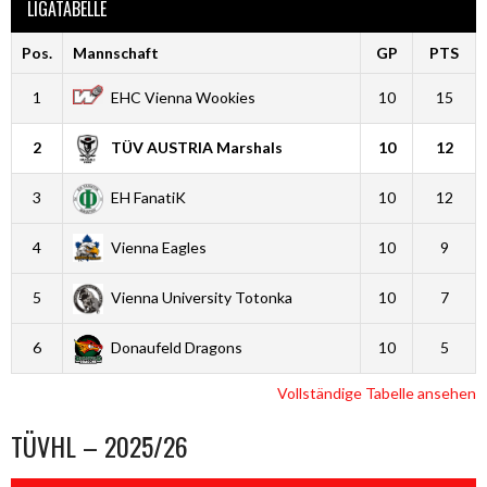
LIGATABELLE
Pos.
Mannschaft
GP
PTS
1
EHC Vienna Wookies
10
15
2
TÜV AUSTRIA Marshals
10
12
3
EH FanatiK
10
12
4
Vienna Eagles
10
9
5
Vienna University Totonka
10
7
6
Donaufeld Dragons
10
5
Vollständige Tabelle ansehen
TÜVHL – 2025/26