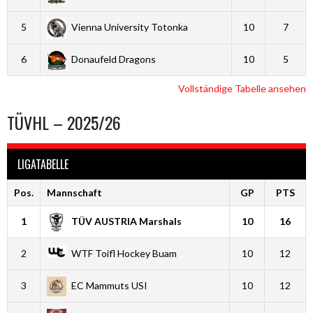
5
Vienna University Totonka
10
7
6
Donaufeld Dragons
10
5
Vollständige Tabelle ansehen
TÜVHL – 2025/26
LIGATABELLE
Pos.
Mannschaft
GP
PTS
1
TÜV AUSTRIA Marshals
10
16
2
WTF Toifl Hockey Buam
10
12
3
EC Mammuts USI
10
12