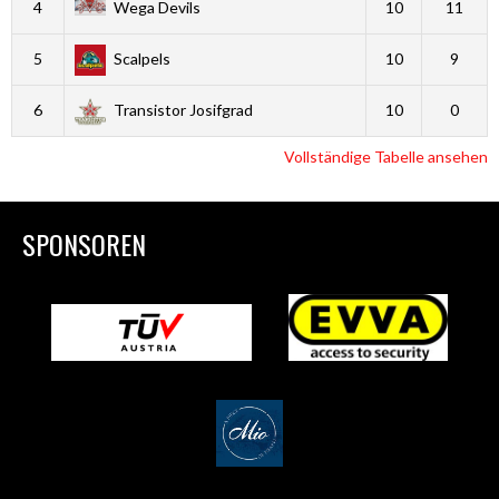
4
Wega Devils
10
11
5
Scalpels
10
9
6
Transistor Josifgrad
10
0
Vollständige Tabelle ansehen
SPONSOREN