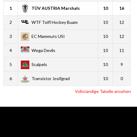
1
TÜV AUSTRIA Marshals
10
16
2
WTF Toifl Hockey Buam
10
12
3
EC Mammuts USI
10
12
4
Wega Devils
10
11
5
Scalpels
10
9
6
Transistor Josifgrad
10
0
Vollständige Tabelle ansehen