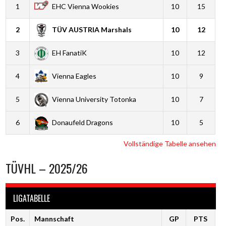
1
EHC Vienna Wookies
10
15
2
TÜV AUSTRIA Marshals
10
12
3
EH FanatiK
10
12
4
Vienna Eagles
10
9
5
Vienna University Totonka
10
7
6
Donaufeld Dragons
10
5
Vollständige Tabelle ansehen
TÜVHL – 2025/26
LIGATABELLE
Pos.
Mannschaft
GP
PTS