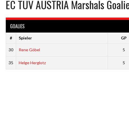
EC TÜV AUSTRIA Marshals Goali
GOALIES
#
Spieler
GP
30
Rene Göbel
5
35
Helge Herglotz
5