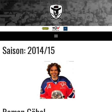
Springe
zum
Inhalt
Saison:
2014/15
Roman Göbel