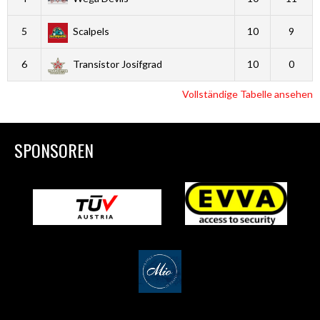
5
Scalpels
10
9
6
Transistor Josifgrad
10
0
Vollständige Tabelle ansehen
SPONSOREN