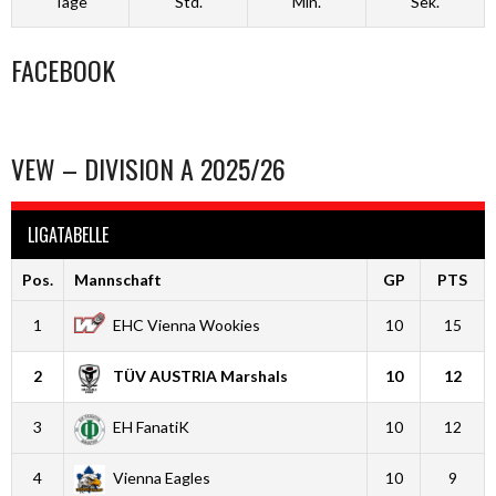
Tage
Std.
Min.
Sek.
FACEBOOK
VEW – DIVISION A 2025/26
LIGATABELLE
Pos.
Mannschaft
GP
PTS
1
EHC Vienna Wookies
10
15
2
TÜV AUSTRIA Marshals
10
12
3
EH FanatiK
10
12
4
Vienna Eagles
10
9