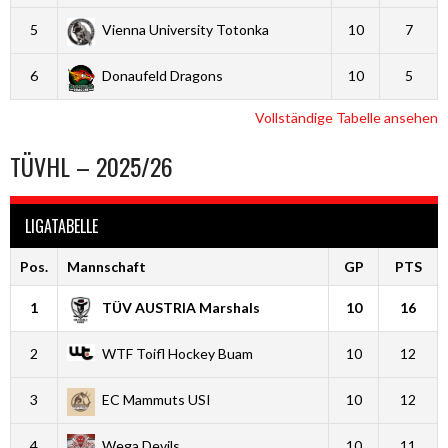
5
Vienna University Totonka
10
7
6
Donaufeld Dragons
10
5
Vollständige Tabelle ansehen
TÜVHL – 2025/26
LIGATABELLE
Pos.
Mannschaft
GP
PTS
1
TÜV AUSTRIA Marshals
10
16
2
WTF Toifl Hockey Buam
10
12
3
EC Mammuts USI
10
12
4
Wega Devils
10
11