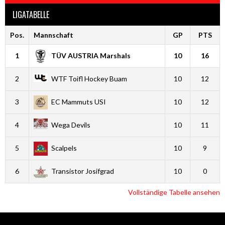
LIGATABELLE
Pos.
Mannschaft
GP
PTS
1
TÜV AUSTRIA Marshals
10
16
2
WTF Toifl Hockey Buam
10
12
3
EC Mammuts USI
10
12
4
Wega Devils
10
11
5
Scalpels
10
9
6
Transistor Josifgrad
10
0
Vollständige Tabelle ansehen