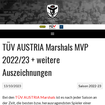
Springe
zum
Inhalt
TÜV AUSTRIA Marshals MVP
2022/23 + weitere
Auszeichnungen
13/10/2023
Saison 2022-23
Bei den
TÜV AUSTRIA Marshals
ist es nach jeder Saison an
der Zeit, die besten bzw. herausragendsten Spieler einer