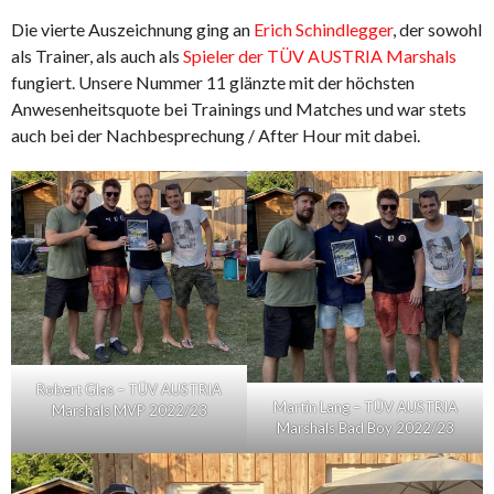
Die vierte Auszeichnung ging an
Erich Schindlegger
, der sowohl
als Trainer, als auch als
Spieler der TÜV AUSTRIA Marshals
fungiert. Unsere Nummer 11 glänzte mit der höchsten
Anwesenheitsquote bei Trainings und Matches und war stets
auch bei der Nachbesprechung / After Hour mit dabei.
Robert Glas – TÜV AUSTRIA
Martin Lang – TÜV AUSTRIA
Marshals MVP 2022/23
Marshals Bad Boy 2022/23