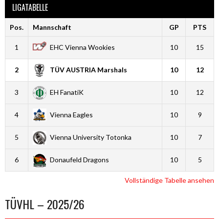
LIGATABELLE
Pos.
Mannschaft
GP
PTS
1
EHC Vienna Wookies
10
15
2
TÜV AUSTRIA Marshals
10
12
3
EH FanatiK
10
12
4
Vienna Eagles
10
9
5
Vienna University Totonka
10
7
6
Donaufeld Dragons
10
5
Vollständige Tabelle ansehen
TÜVHL – 2025/26