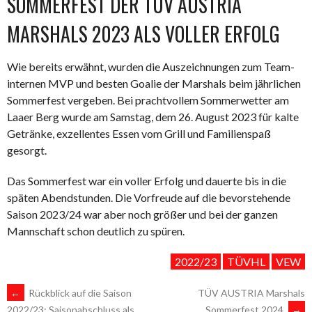
SOMMERFEST DER TÜV AUSTRIA
MARSHALS 2023 ALS VOLLER ERFOLG
Wie bereits erwähnt, wurden die Auszeichnungen zum Team-
internen MVP und besten Goalie der Marshals beim jährlichen
Sommerfest vergeben. Bei prachtvollem Sommerwetter am
Laaer Berg wurde am Samstag, dem 26. August 2023 für kalte
Getränke, exzellentes Essen vom Grill und Familienspaß
gesorgt.
Das Sommerfest war ein voller Erfolg und dauerte bis in die
späten Abendstunden. Die Vorfreude auf die bevorstehende
Saison 2023/24 war aber noch größer und bei der ganzen
Mannschaft schon deutlich zu spüren.
2022/23
TÜVHL
VEW
ARTIKEL-
←
Rückblick auf die Saison
TÜV AUSTRIA Marshals
Sommerfest 2024
→
2022/23: Saisonabschluss als