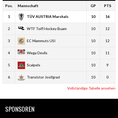
Pos.
Mannschaft
GP
PTS
1
TÜV AUSTRIA Marshals
10
16
2
WTF Toifl Hockey Buam
10
12
3
EC Mammuts USI
10
12
4
Wega Devils
10
11
5
Scalpels
10
9
6
Transistor Josifgrad
10
0
Vollständige Tabelle ansehen
SPONSOREN