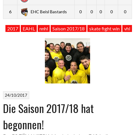
6
EHC Beisl Bastards
0
0
0
0
0
2017
EAHL
nnhl
Saison 2017/18
skate fight win
vhl
24/10/2017
Die Saison 2017/18 hat
begonnen!