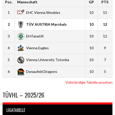
Pos.
Mannschaft
GP
PTS
1
EHC Vienna Wookies
10
15
2
TÜV AUSTRIA Marshals
10
12
3
EH FanatiK
10
12
4
Vienna Eagles
10
9
5
Vienna University Totonka
10
7
6
Donaufeld Dragons
10
5
Vollständige Tabelle ansehen
TÜVHL – 2025/26
LIGATABELLE