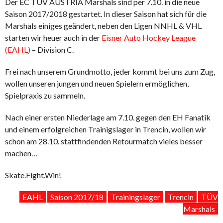
Der EC TÜV AUSTRIA Marshals sind per 7.10. in die neue
Saison 2017/2018 gestartet. In dieser Saison hat sich für die
Marshals einiges geändert, neben den Ligen NNHL & VHL
starten wir heuer auch in der
Eisner Auto Hockey League
(EAHL)
– Division C.
Frei nach unserem Grundmotto, jeder kommt bei uns zum Zug,
wollen unseren jungen und neuen Spielern ermöglichen,
Spielpraxis zu sammeln.
Nach einer ersten Niederlage am 7.10. gegen den EH Fanatik
und einem erfolgreichen Trainigslager in Trencin, wollen wir
schon am 28.10. stattfindenden Retourmatch vieles besser
machen…
Skate.Fight.Win!
EAHL
Saison 2017/18
Trainingslager
Trencin
TÜV
Marshals