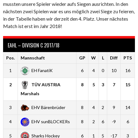
mussten unsere Spieler wieder aufs Siegen ausrichten. In den
nächsten zwei Spielen war es uns möglich zwei Siege zu feieren,
in der Tabelle haben wir derzeit den 4. Platz. Unser nächstes
Match ist erst im Jahr 2018!
EAHL – DIVISION C 2017/18
Pos.
Mannschaft
GP
W
L
Diff
PTS
1
EH FanatiK
6
4
0
10
16
2
TÜV AUSTRIA
8
5
3
7
15
Marshals
3
EHV Bärenbrüder
8
4
2
9
14
4
EHV sunBLOCKERs
8
2
6
-9
6
5
Sharks Hockey
6
1
5
-17
3